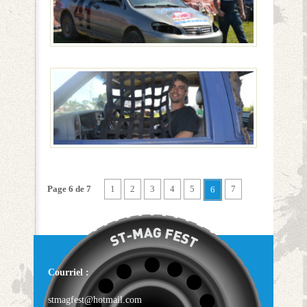
Page 6 de 7
1
2
3
4
5
7
6
Courriel :
stmagfest@hotmail.com